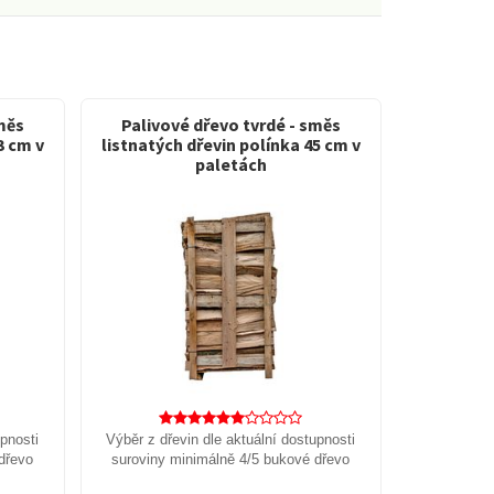
měs
Palivové dřevo tvrdé - směs
3 cm v
listnatých dřevin polínka 45 cm v
paletách
upnosti
Výběr z dřevin dle aktuální dostupnosti
dřevo
suroviny minimálně 4/5 bukové dřevo