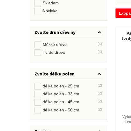
Skladem
Novinka
Ekopal
Zvolte druh dřeviny
Pa
tvrd
(4)
Měkké dřevo
(4)
Tvrdé dřevo
Zvolte délku polen
(2)
délka polen - 25 cm
(2)
délka polen - 33 cm
(2)
délka polen - 45 cm
(2)
délka polen - 50 cm
Výběr
suro