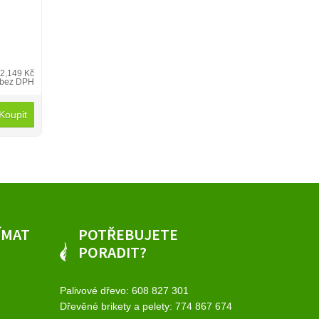
2,149 Kč
bez DPH
Koupit
ÍMAT
POTŘEBUJETE
PORADIT?
Palivové dřevo:
608 827 301
Dřevěné brikety a pelety:
774 867 674