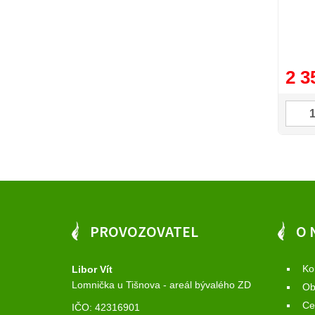
2 3
PROVOZOVATEL
O 
Ko
Libor Vít
Lomnička u Tišnova - areál bývalého ZD
Ob
Ce
IČO: 42316901