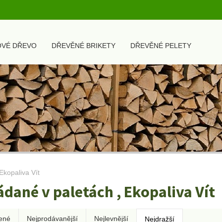
OVÉ DŘEVO
DŘEVĚNÉ BRIKETY
DŘEVĚNÉ PELETY
Ekopaliva Vít
ádané v paletách , Ekopaliva Vít
ené
Nejprodávanější
Nejlevnější
Nejdražší