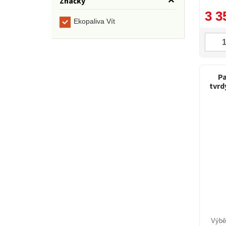
Značky
3 3
Ekopaliva Vít
Pa
tvrd
Výběr