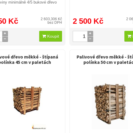
viny minimálně 4/5 bukové dřevo
50 Kč
2 500 Kč
2 603,306 Kč
2 0
bez DPH
Koupit
ivové dřevo měkké - štípaná
Palivové dřevo měkké - št
polínka 45 cm v paletách
polínka 50 cm v paletá