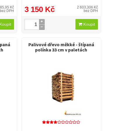
3 150 Kč
685,95 Kč
2 603,306 Kč
bez DPH
bez DPH
Koupit
Koupit
ípaná
Palivové dřevo měkké - štípaná
ch
polínka 33 cm v paletách