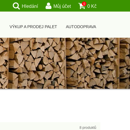
0
Hledání
Můj účet
0 Kč
VÝKUP A PRODEJ PALET
AUTODOPRAVA