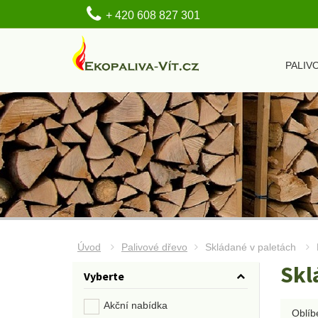
+ 420 608 827 301
PALIV
Úvod
Palivové dřevo
Skládané v paletách
Skl
Vyberte
Akční nabídka
Oblíb