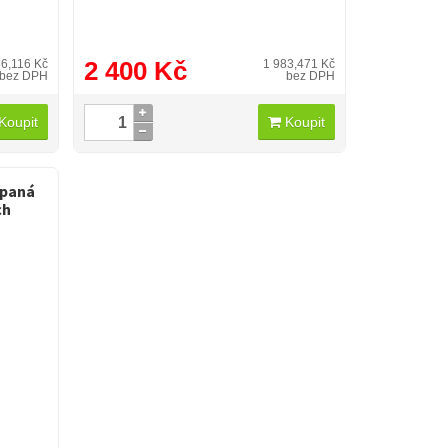
2 400 Kč
66,116 Kč
1 983,471 Kč
bez DPH
bez DPH
Koupit
Koupit
ípaná
ch