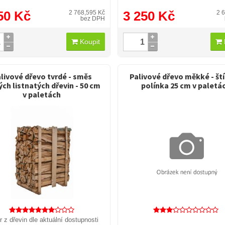
50 Kč
3 250 Kč
2 768,595 Kč
2 
bez DPH
Koupit
livové dřevo tvrdé - směs
Palivové dřevo měkké - št
ých listnatých dřevin - 50 cm
polínka 25 cm v paletá
v paletách
 z dřevin dle aktuální dostupnosti