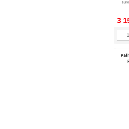
suro
3 1
Pal