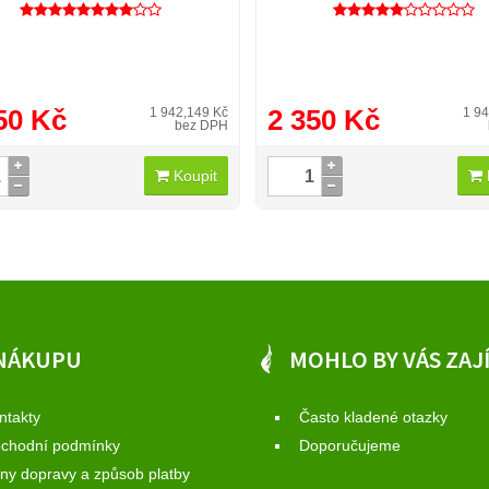
50 Kč
2 350 Kč
1 942,149 Kč
1 94
bez DPH
Koupit
NÁKUPU
MOHLO BY VÁS ZAJ
ntakty
Často kladené otazky
chodní podmínky
Doporučujeme
ny dopravy a způsob platby