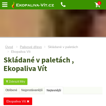
0
Úvod
Palivové dřevo
Skládané v paletách
Ekopaliva Vít
Skládané v paletách ,
Ekopaliva Vít
Zobrazit filtry
Oblíbené
Nejprodávanější
Nejlevnější
Ekopaliva Vít