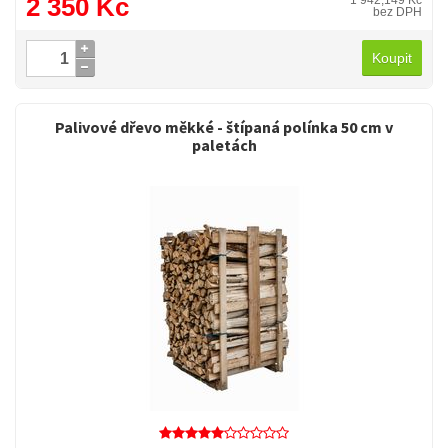
2 350 Kč
1 942,149 Kč
bez DPH
Koupit
Palivové dřevo měkké - štípaná polínka 50 cm v
paletách