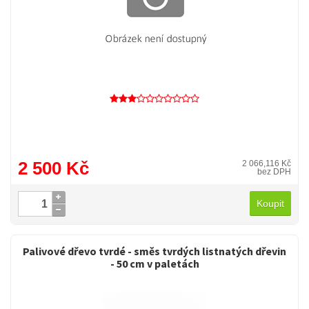
2 500 Kč
2 066,116 Kč
bez DPH
Koupit
Palivové dřevo tvrdé - směs tvrdých listnatých dřevin
- 50 cm v paletách