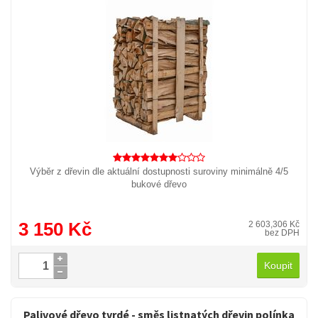
Výběr z dřevin dle aktuální dostupnosti suroviny minimálně 4/5
bukové dřevo
3 150 Kč
2 603,306 Kč
bez DPH
Koupit
Palivové dřevo tvrdé - směs listnatých dřevin polínka