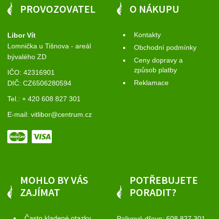
PROVOZOVATEL
O NÁKUPU
Kontakty
Libor Vít
Lomnička u Tišnova - areál
Obchodní podmínky
bývalého ZD
Ceny dopravy a
způsob platby
IČO: 42316901
Reklamace
DIČ: CZ6506280594
Tel.: + 420 608 827 301
E-mail:
vitlibor@centrum.cz
MOHLO BY VÁS
POTŘEBUJETE
ZAJÍMAT
PORADIT?
Často kladené otazky
Palivové dřevo:
608 827 301