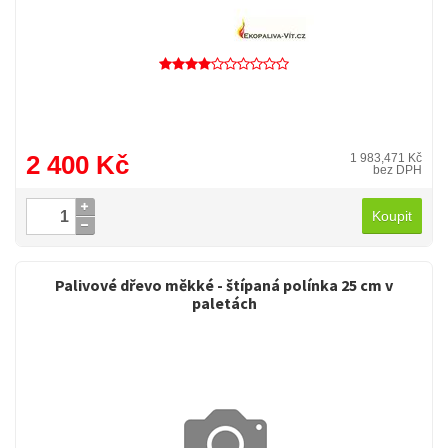
2 400 Kč
1 983,471 Kč
bez DPH
Koupit
Palivové dřevo měkké - štípaná polínka 25 cm v
paletách