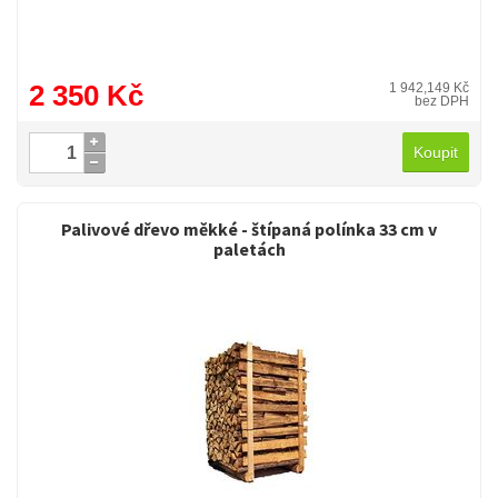
2 350 Kč
1 942,149 Kč
bez DPH
Koupit
Palivové dřevo měkké - štípaná polínka 33 cm v
paletách