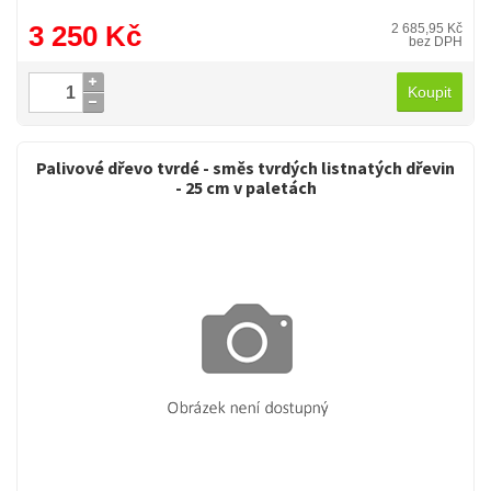
3 250 Kč
2 685,95 Kč
bez DPH
Koupit
Palivové dřevo tvrdé - směs tvrdých listnatých dřevin
- 25 cm v paletách