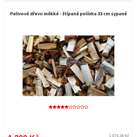
Palivové dřevo měkké - štípaná polínka 33 cm sypané
1 074,38 Kč