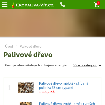
0
Úvod
Palivové dřevo
Palivové dřevo
Dřevo je
obnovitelných zdrojem energie
,
nezatěžuje životní pros
Více o kategorii
Palivové dřevo měkké - štípaná
polínka 33 cm sypané
1 300,- Kč
Palivové dřevo tvrdé - směs tvrdých