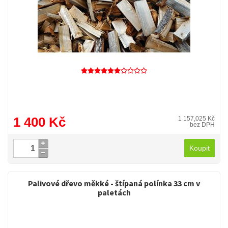
1 400 Kč
1 157,025 Kč
bez DPH
Koupit
Palivové dřevo měkké - štípaná polínka 33 cm v
paletách