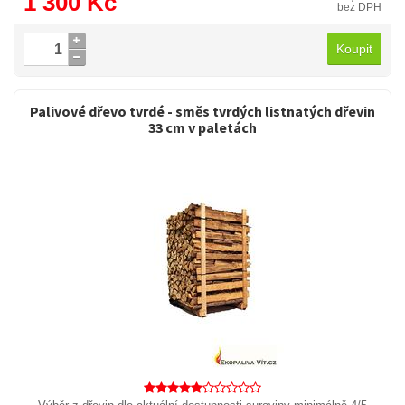
1 300 Kč
bez DPH
Koupit
Palivové dřevo tvrdé - směs tvrdých listnatých dřevin
33 cm v paletách