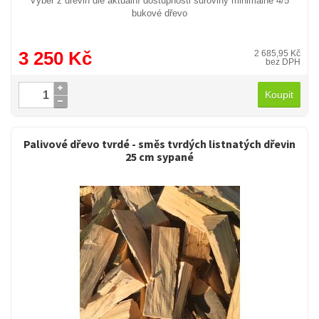
Výběr z dřevin dle aktuální dostupnosti suroviny minimálně 4/5
bukové dřevo
3 250 Kč
2 685,95 Kč
bez DPH
Koupit
Palivové dřevo tvrdé - směs tvrdých listnatých dřevin
25 cm sypané