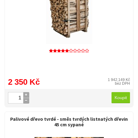
2 350 Kč
1 942,149 Kč
bez DPH
Koupit
Palivové dřevo tvrdé - směs tvrdých listnatých dřevin
45 cm sypané