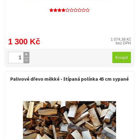
1 300 Kč
1 074,38 Kč
bez DPH
Koupit
Palivové dřevo měkké - štípaná polínka 45 cm sypané