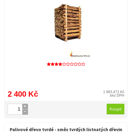
2 400 Kč
1 983,471 Kč
bez DPH
Koupit
Palivové dřevo tvrdé - směs tvrdých listnatých dřevin