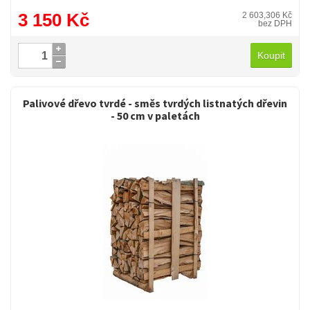
3 150 Kč
2 603,306 Kč
bez DPH
Koupit
Palivové dřevo tvrdé - směs tvrdých listnatých dřevin
- 50 cm v paletách