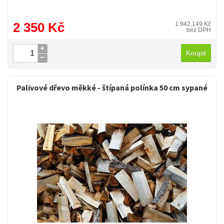
2 350 Kč
1 942,149 Kč
bez DPH
Koupit
Palivové dřevo měkké - štípaná polínka 50 cm sypané