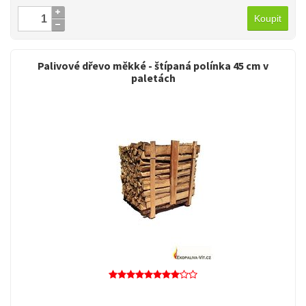
Koupit
Palivové dřevo měkké - štípaná polínka 45 cm v
paletách