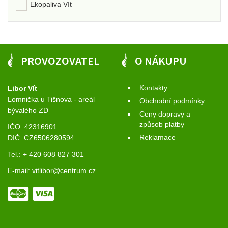
Ekopaliva Vít
PROVOZOVATEL
O NÁKUPU
Kontakty
Libor Vít
Lomnička u Tišnova - areál
Obchodní podmínky
bývalého ZD
Ceny dopravy a
způsob platby
IČO: 42316901
Reklamace
DIČ: CZ6506280594
Tel.: + 420 608 827 301
E-mail:
vitlibor@centrum.cz