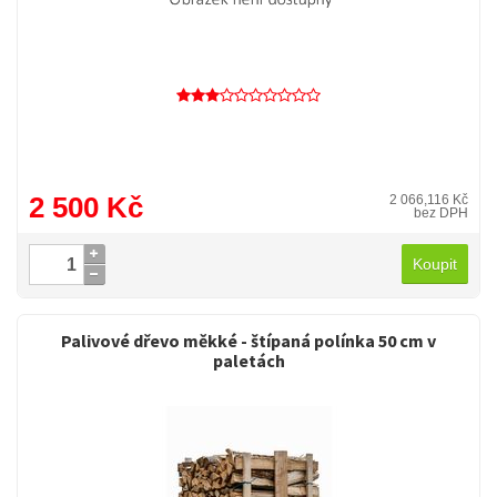
2 500 Kč
2 066,116 Kč
bez DPH
Koupit
Palivové dřevo měkké - štípaná polínka 50 cm v
paletách