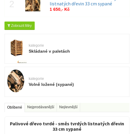
listnatých dřevin 33 cm sypané
1 650,- Kč
Zobrazit filtry
kategorie
Skládané v paletách
kategorie
Volně ložené (sypané)
Nejprodávanější
Nejlevnější
Oblíbené
Palivové dřevo tvrdé - směs tvrdých listnatých dřevin
33 cm sypané