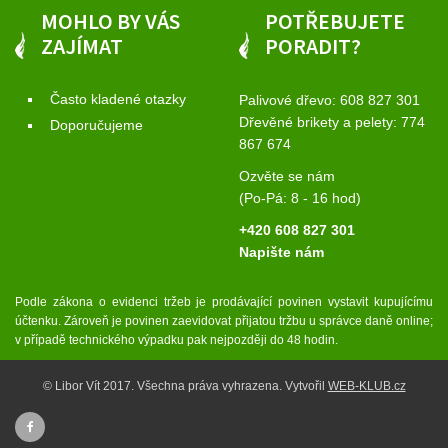
MOHLO BY VÁS
POTŘEBUJETE
ZAJÍMAT
PORADIT?
Často kladené otazky
Palivové dřevo:
608 827 301
Dřevěné brikety a pelety:
774
Doporučujeme
867 674
Ozvěte se nám
(Po-Pá: 8 - 16 hod)
+420 608 827 301
Napište nám
Podle zákona o evidenci tržeb je prodávající povinen vystavit kupujícímu
účtenku. Zároveň je povinen zaevidovat přijatou tržbu u správce daně online;
v případě technického výpadku pak nejpozději do 48 hodin.
© Libor Vít 2017. Všechna práva vyhrazena. Vytvořil
WEB-KLUB.cz