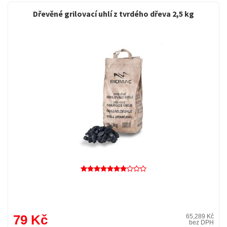
Dřevěné grilovací uhlí z tvrdého dřeva 2,5 kg
79 Kč
65,289 Kč
bez DPH