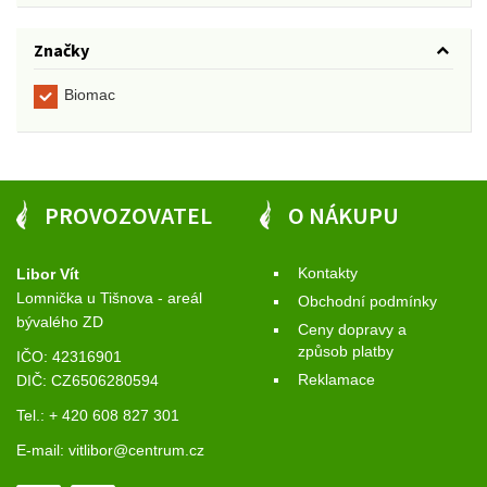
Značky
Biomac
PROVOZOVATEL
O NÁKUPU
Kontakty
Libor Vít
Lomnička u Tišnova - areál
Obchodní podmínky
bývalého ZD
Ceny dopravy a
způsob platby
IČO: 42316901
Reklamace
DIČ: CZ6506280594
Tel.: + 420 608 827 301
E-mail:
vitlibor@centrum.cz