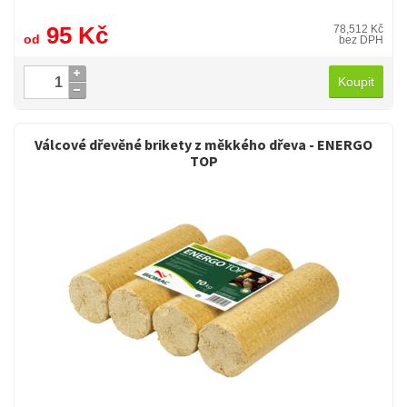
95 Kč
78,512 Kč
od
bez DPH
Koupit
Válcové dřevěné brikety z měkkého dřeva - ENERGO
TOP