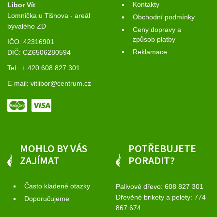
Kontakty
Libor Vít
Lomnička u Tišnova - areál
Obchodní podmínky
bývalého ZD
Ceny dopravy a
způsob platby
IČO: 42316901
Reklamace
DIČ: CZ6506280594
Tel.: + 420 608 827 301
E-mail:
vitlibor@centrum.cz
MOHLO BY VÁS
POTŘEBUJETE
ZAJÍMAT
PORADIT?
Často kladené otazky
Palivové dřevo:
608 827 301
Dřevěné brikety a pelety:
774
Doporučujeme
867 674