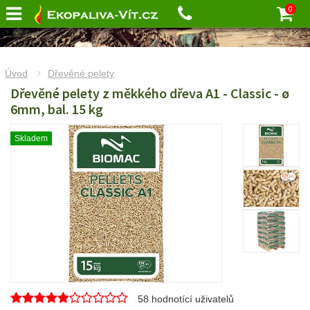
0
Úvod
Dřevěné pelety
Dřevěné pelety z měkkého dřeva A1 - Classic - ø
6mm, bal. 15 kg
Skladem
58
hodnotící uživatelů