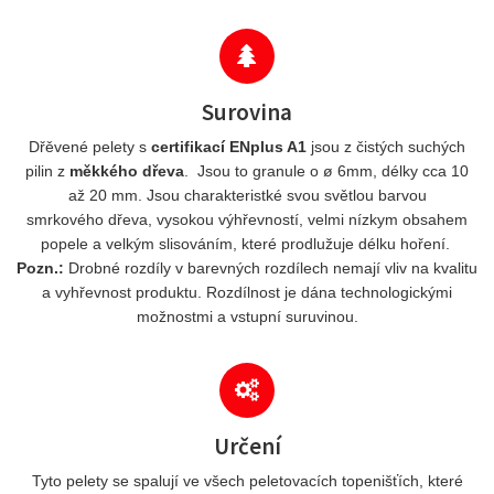
Surovina
Dřěvené pelety s
certifikací ENplus A1
jsou z čistých suchých
pilin z
měkkého dřeva
. Jsou to granule o ø 6mm, délky cca 10
až 20 mm. Jsou charakteristké svou světlou barvou
smrkového dřeva, vysokou výhřevností, velmi nízkym obsahem
popele a velkým slisováním, které prodlužuje délku hoření.
Pozn.:
Drobné rozdíly v barevných rozdílech nemají vliv na kvalitu
a vyhřevnost produktu. Rozdílnost je dána technologickými
možnostmi a vstupní suruvinou.
Určení
Tyto pelety se spalují ve všech peletovacích topenišťích, které